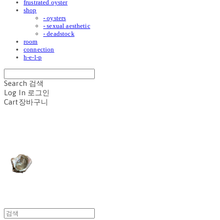
frustrated oyster
shop
- oysters
- sexual aesthetic
- deadstock
room
connection
h-e-l-p
Search
검색
Log In
로그인
Cart
장바구니
frustrated oyster