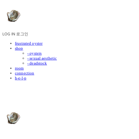
LOG IN
로그인
frustrated oyster
shop
- oysters
- sexual aesthetic
- deadstock
room
connection
h-e-l-p
frustrated oyster