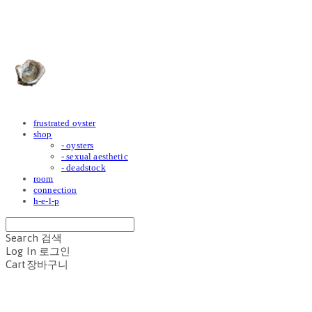
frustrated oyster
frustrated oyster
shop
- oysters
- sexual aesthetic
- deadstock
room
connection
h-e-l-p
Search
검색
Log In
로그인
Cart
장바구니
frustrated oyster